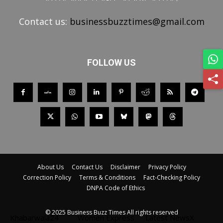
Contact us:
businessbuzztimes@gmail.com
FOLLOW US
About Us
Contact Us
Disclaimer
Privacy Policy
Correction Policy
Terms & Conditions
Fact-Checking Policy
DNPA Code of Ethics
© 2025 Business Buzz Times All rights reserved
Khabarwala24
Women Express
Latest NewsX