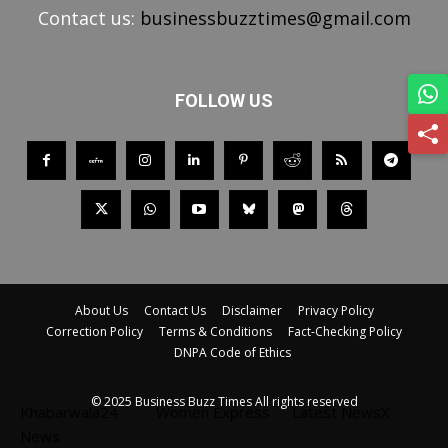
Contact us:
businessbuzztimes@gmail.com
FOLLOW US
About Us
Contact Us
Disclaimer
Privacy Policy
Correction Policy
Terms & Conditions
Fact-Checking Policy
DNPA Code of Ethics
© 2025 Business Buzz Times All rights reserved
Khabarwala24
Women Express
Latest NewsX
News