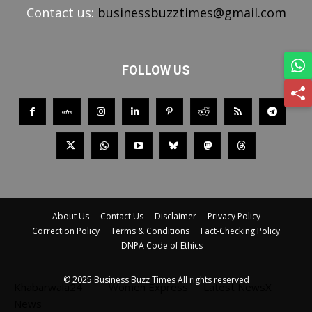
Contact us:
businessbuzztimes@gmail.com
FOLLOW US
About Us
Contact Us
Disclaimer
Privacy Policy
Correction Policy
Terms & Conditions
Fact-Checking Policy
DNPA Code of Ethics
© 2025 Business Buzz Times All rights reserved
Khabarwala24
Women Express
Latest NewsX
News