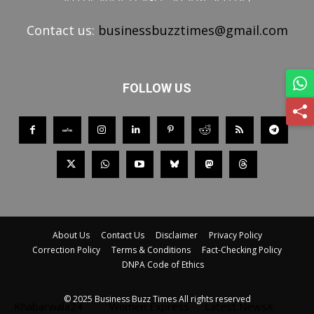
Contact us:
businessbuzztimes@gmail.com
FOLLOW US
About Us
Contact Us
Disclaimer
Privacy Policy
Correction Policy
Terms & Conditions
Fact-Checking Policy
DNPA Code of Ethics
© 2025 Business Buzz Times All rights reserved
Khabarwala24
Women Express
Latest NewsX