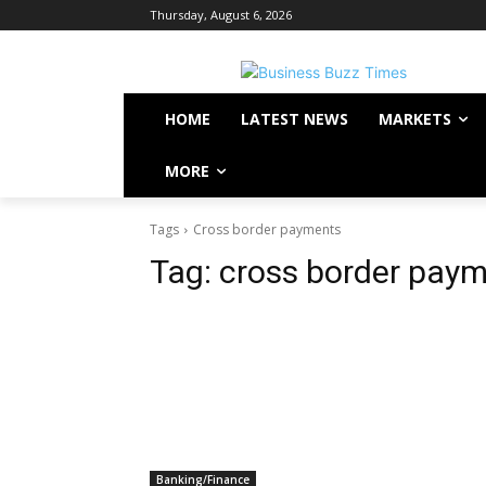
Thursday, August 6, 2026
HOME
LATEST NEWS
MARKETS
MORE
Tags
Cross border payments
Tag:
cross border pay
Banking/Finance