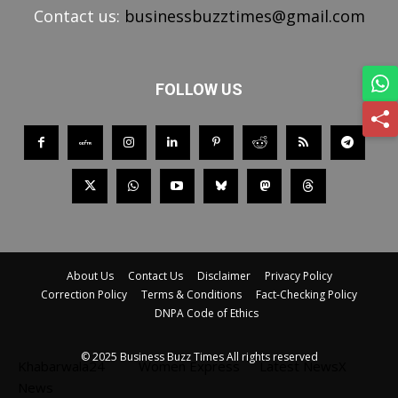
Contact us:
businessbuzztimes@gmail.com
FOLLOW US
About Us
Contact Us
Disclaimer
Privacy Policy
Correction Policy
Terms & Conditions
Fact-Checking Policy
DNPA Code of Ethics
© 2025 Business Buzz Times All rights reserved
Khabarwala24
Women Express
Latest NewsX
News