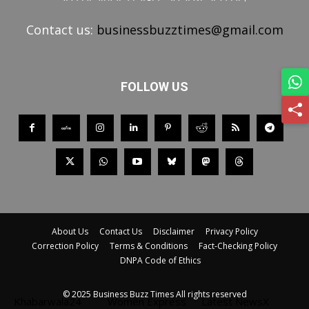
Contact us:
businessbuzztimes@gmail.com
FOLLOW US
About Us
Contact Us
Disclaimer
Privacy Policy
Correction Policy
Terms & Conditions
Fact-Checking Policy
DNPA Code of Ethics
© 2025 Business Buzz Times All rights reserved
Khabarwala24
Women Express
Latest NewsX