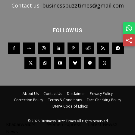
Contact us:
businessbuzztimes@gmail.com
FOLLOW US
About Us
Contact Us
Disclaimer
Privacy Policy
Correction Policy
Terms & Conditions
Fact-Checking Policy
DNPA Code of Ethics
© 2025 Business Buzz Times All rights reserved
Khabarwala24
Women Express
Latest NewsX
News