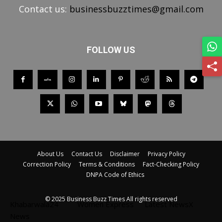
Contact us:
businessbuzztimes@gmail.com
FOLLOW US
About Us
Contact Us
Disclaimer
Privacy Policy
Correction Policy
Terms & Conditions
Fact-Checking Policy
DNPA Code of Ethics
© 2025 Business Buzz Times All rights reserved
Khabarwala24
Women Express
Latest NewsX
News