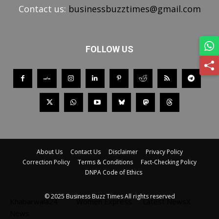
Contact us:
businessbuzztimes@gmail.com
FOLLOW US
About Us
Contact Us
Disclaimer
Privacy Policy
Correction Policy
Terms & Conditions
Fact-Checking Policy
DNPA Code of Ethics
© 2025 Business Buzz Times All rights reserved
Khabarwala24
Women Express
Latest NewsX
News