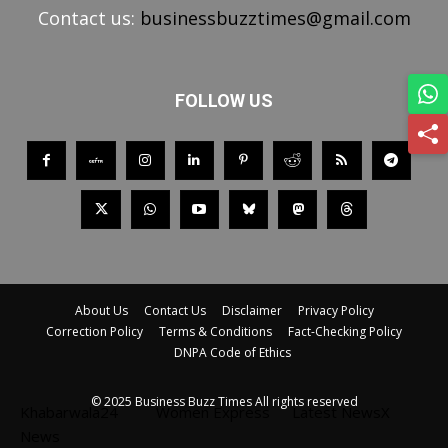
Contact us:
businessbuzztimes@gmail.com
FOLLOW US
About Us
Contact Us
Disclaimer
Privacy Policy
Correction Policy
Terms & Conditions
Fact-Checking Policy
DNPA Code of Ethics
© 2025 Business Buzz Times All rights reserved
Khabarwala24
Women Express
Latest NewsX
News