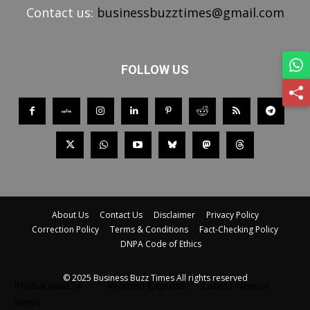
Contact us:
businessbuzztimes@gmail.com
FOLLOW US
About Us
Contact Us
Disclaimer
Privacy Policy
Correction Policy
Terms & Conditions
Fact-Checking Policy
DNPA Code of Ethics
© 2025 Business Buzz Times All rights reserved
Khabarwala24
Women Express
Latest NewsX
News