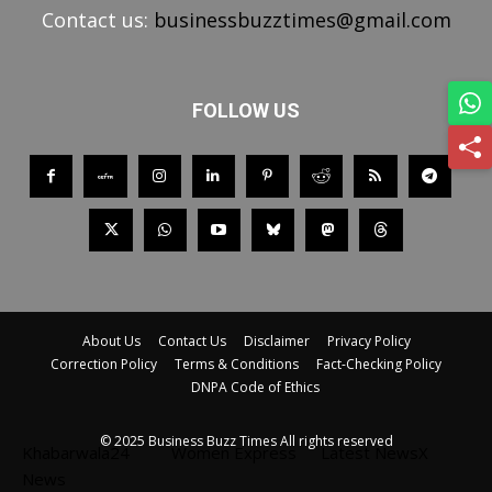
Contact us:
businessbuzztimes@gmail.com
FOLLOW US
About Us
Contact Us
Disclaimer
Privacy Policy
Correction Policy
Terms & Conditions
Fact-Checking Policy
DNPA Code of Ethics
© 2025 Business Buzz Times All rights reserved
Khabarwala24
Women Express
Latest NewsX
News