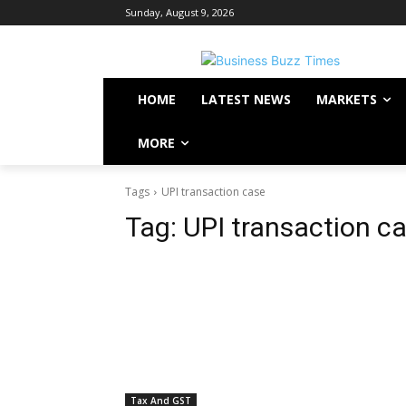
Sunday, August 9, 2026
HOME
LATEST NEWS
MARKETS
MORE
Tags
UPI transaction case
Tag:
UPI transaction c
Tax And GST