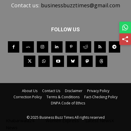
Contact us:
businessbuzztimes@gmail.com
FOLLOW US
About Us
Contact Us
Disclaimer
Privacy Policy
Correction Policy
Terms & Conditions
Fact-Checking Policy
DNPA Code of Ethics
© 2025 Business Buzz Times All rights reserved
Khabarwala24
Women Express
Latest NewsX
News