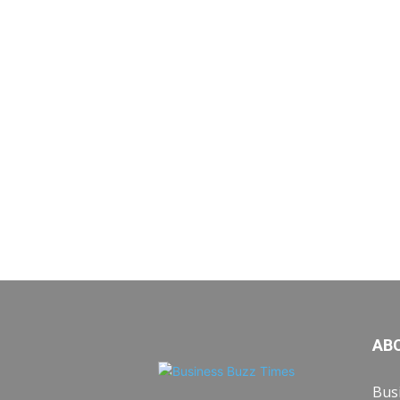
AB
Busi