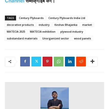
Channel
सब्सक्राइब करे।
TAGS
Century Plyboards
Century Plyboards India Ltd
decorative products
industry
Keshav Bhajanka
market
MATECIA 2025
MATECIA exhibition
plywood industry
substandard materials
Unorganized sector
wood panels