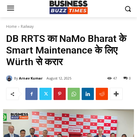
Home
Railway
DB RRTS का NaMo Bharat के
Smart Maintenance के लिए
Würth से करार
By
Arnav Kumar
August 12, 2025
47
0