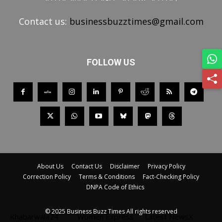
Contact us:
businessbuzztimes@gmail.com
FOLLOW US
About Us
Contact Us
Disclaimer
Privacy Policy
Correction Policy
Terms & Conditions
Fact-Checking Policy
DNPA Code of Ethics
© 2025 Business Buzz Times All rights reserved
Khabarwala24
Women Express
Latest NewsX