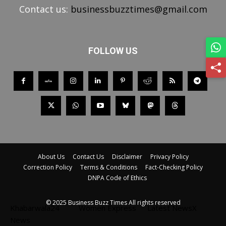
Contact us:
businessbuzztimes@gmail.com
FOLLOW US
About Us
Contact Us
Disclaimer
Privacy Policy
Correction Policy
Terms & Conditions
Fact-Checking Policy
DNPA Code of Ethics
© 2025 Business Buzz Times All rights reserved
Khabarwala24
Women Express
Latest NewsX
News