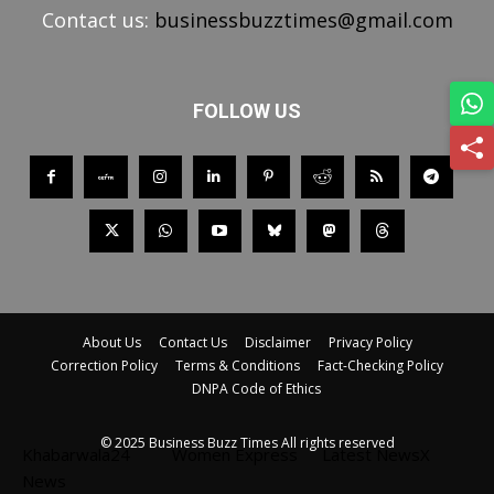
Contact us:
businessbuzztimes@gmail.com
FOLLOW US
About Us
Contact Us
Disclaimer
Privacy Policy
Correction Policy
Terms & Conditions
Fact-Checking Policy
DNPA Code of Ethics
© 2025 Business Buzz Times All rights reserved
Khabarwala24
Women Express
Latest NewsX
News