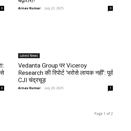
बढ़ोतरी!
Arnav Kumar
-
July 22, 2025
0
0
Latest News
ा:
Vedanta Group पर Viceroy
से
Research की रिपोर्ट ‘भरोसे लायक नहीं’: पूर्व
CJI चंद्रचूड़
Arnav Kumar
-
July 20, 2025
0
1
Page 1 of 2