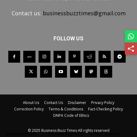
Contact us:
businessbuzztimes@gmail.com
FOLLOW US
About Us
Contact Us
Disclaimer
Privacy Policy
Correction Policy
Terms & Conditions
Fact-Checking Policy
DNPA Code of Ethics
© 2025 Business Buzz Times All rights reserved
Khabarwala24
Women Express
Latest NewsX