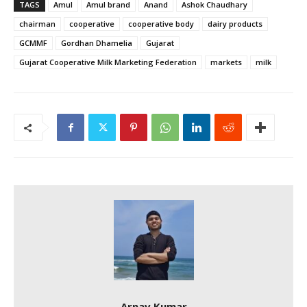
TAGS
Amul
Amul brand
Anand
Ashok Chaudhary
chairman
cooperative
cooperative body
dairy products
GCMMF
Gordhan Dhamelia
Gujarat
Gujarat Cooperative Milk Marketing Federation
markets
milk
Arnav Kumar