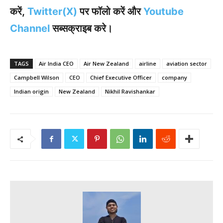
करें,
Twitter(X)
पर फॉलो करें और
Youtube
Channel
सब्सक्राइब करे।
TAGS
Air India CEO
Air New Zealand
airline
aviation sector
Campbell Wilson
CEO
Chief Executive Officer
company
Indian origin
New Zealand
Nikhil Ravishankar